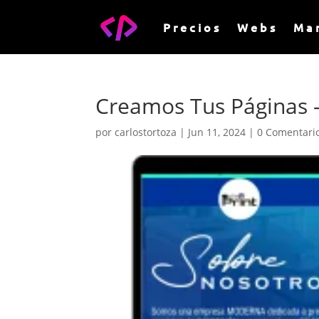
Precios
Webs
Ma
Creamos Tus Páginas –
por
carlostortoza
|
Jun 11, 2024
|
0 Comentari