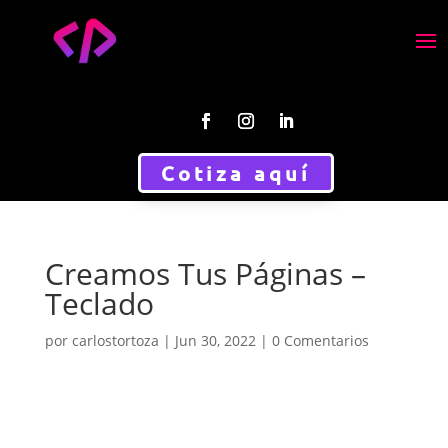
Cotiza aquí
Creamos Tus Páginas –
Teclado
por
carlostortoza
|
Jun 30, 2022
|
0 Comentarios