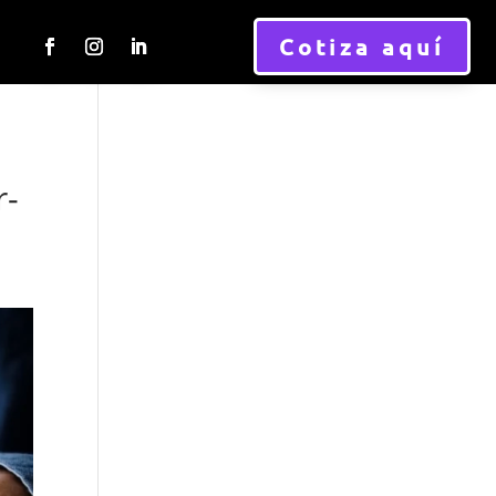
Cotiza aquí
r-