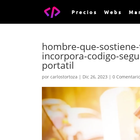
Precios
Webs
Ma
hombre-que-sostiene-
incorpora-codigo-seg
portatil
por
carlostortoza
|
Dic 26, 2023
|
0 Comentari