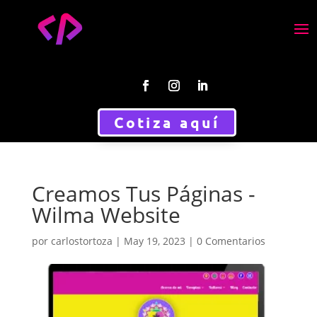
Cotiza aquí
Creamos Tus Páginas -
Wilma Website
por
carlostortoza
|
May 19, 2023
|
0 Comentarios