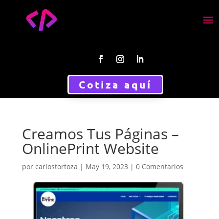
Cotiza aquí
Creamos Tus Páginas –
OnlinePrint Website
por
carlostortoza
|
May 19, 2023
|
0 Comentarios