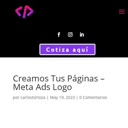
Cotiza aquí
Creamos Tus Páginas –
Meta Ads Logo
por
carlostortoza
|
May 19, 2023
|
0 Comentarios