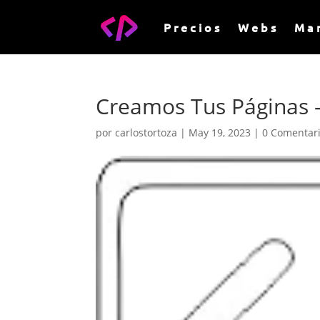
Precios
Webs
Ma
Creamos Tus Páginas 
por
carlostortoza
|
May 19, 2023
|
0 Comentar