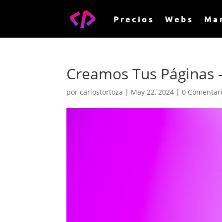
Precios
Webs
Ma
Creamos Tus Páginas 
por
carlostortoza
|
May 22, 2024
|
0 Comentar