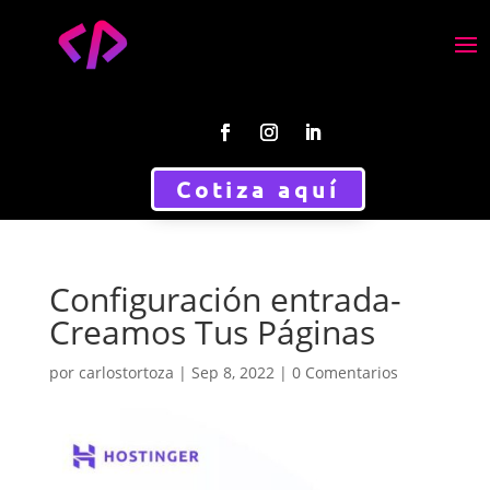
Cotiza aquí
Configuración entrada-
Creamos Tus Páginas
por
carlostortoza
|
Sep 8, 2022
|
0 Comentarios