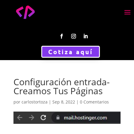
Cotiza aquí
Configuración entrada-
Creamos Tus Páginas
por
carlostortoza
|
Sep 8, 2022
|
0 Comentarios